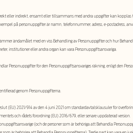
irekt eller indirekt, ensamt eller tillsammans med andra uppgifter kan kopplas til
a exempel på personuppgifter är namn, telefonnummer, adress, e-postadress, anv
tämmer ändamålet med en viss Behandling av Personuppgifter och hur Behandlin
heter, institutioner eller andra organ kan vara Personuppgiftsansvariga.
dlar Personuppgifter för den Personuppgiftsansvariges räkning, enligt den Pers
dentifierad genom Personuppgifterna.
ut (EU) 2021/914 av den 4 juni 2021 om standardavtalsklausuler för överförin
amentets och rådets förordning (EU) 2016/679, eller senare uppdaterad version.
sonuppgiftsansvarige (och de personer som är behöriga att Behandla Personuppgi
er som är behöriga att Behandla Personuppgifterna). Tredje part kan vara en jurid