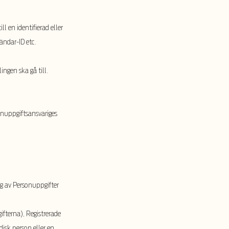
l en identifierad eller
ändar-ID etc.
gen ska gå till.
onuppgiftsansvariges
g av Personuppgifter
fterna), Registrerade
isk person eller en