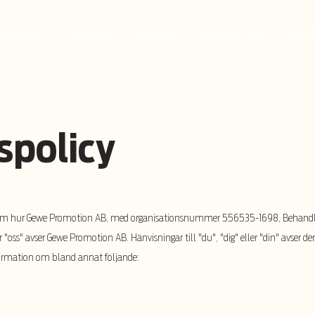
SORTIMENT
TJÄNSTER
OM GEWE
YRKESBUTIKEN
AKTU
spolicy
a om hur Gewe Promotion AB, med organisationsnummer 556535-1698, Behandla
r "oss" avser Gewe Promotion AB. Hänvisningar till "du", "dig" eller "din" avser de
formation om bland annat följande: