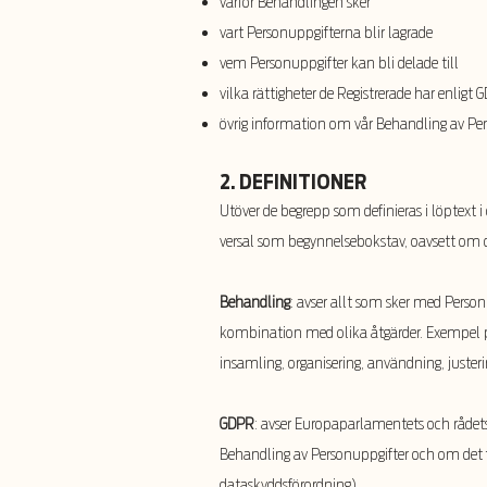
varför Behandlingen sker
vart Personuppgifterna blir lagrade
vem Personuppgifter kan bli delade till
vilka rättigheter de Registrerade har enligt 
övrig information om vår Behandling av Per
2. DEFINITIONER
Utöver de begrepp som definieras i löptext 
versal som begynnelsebokstav, oavsett om 
Behandling
: avser allt som sker med Perso
kombination med olika åtgärder. Exempel på v
insamling, organisering, användning, juste
GDPR
: avser Europaparlamentets och rådet
Behandling av Personuppgifter och om det 
dataskyddsförordning).