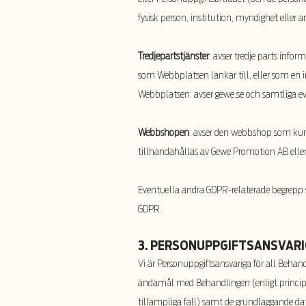
fysisk person, institution, myndighet eller 
Tredjepartstjänster
: avser tredje parts info
som Webbplatsen länkar till, eller som en i
Webbplatsen: avser gewe.se och samtliga 
Webbshopen
: avser den webbshop som kun
tillhandahållas av Gewe Promotion AB eller 
Eventuella andra GDPR-relaterade begrepp s
GDPR.
3. PERSONUPPGIFTSANSVARI
Vi är Personuppgiftsansvariga för all Behan
ändamål med Behandlingen (enligt principe
tillämpliga fall) samt de grundlägg
ande da