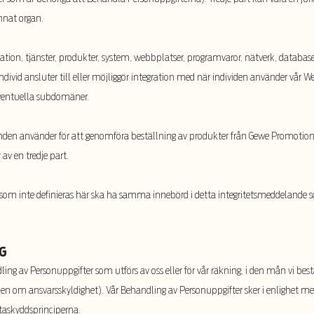
annat organ.
rmation, tjänster, produkter, system, webbplatser, programvaror, nätverk, databa
ndivid ansluter till eller möjliggör integration med när individen använder vår W
eventuella subdomäner.
den använder för att genomföra beställning av produkter från Gewe Promoti
av en tredje part.
om inte definieras här ska ha samma innebörd i detta integritetsmeddelande som
G
dling av Personuppgifter som utförs av oss eller för vår räkning, i den mån vi 
n om ansvarsskyldighet). Vår Behandling av Personuppgifter sker i enlighet m
taskyddsprinciperna.