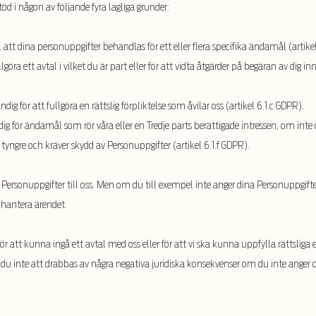
d i någon av följande fyra lagliga grunder:
att dina personuppgifter behandlas för ett eller flera specifika ändamål (artike
göra ett avtal i vilket du är part eller för att vidta åtgärder på begäran av dig i
ig för att fullgöra en rättslig förpliktelse som åvilar oss (artikel 6.1.c GDPR).
 för ändamål som rör våra eller en Tredje parts berättigade intressen, om inte d
 tyngre och kräver skydd av Personuppgifter (artikel 6.1.f GDPR).
dina Personuppgifter till oss. Men om du till exempel inte anger dina Personuppgift
 hantera ärendet.
 att kunna ingå ett avtal med oss eller för att vi ska kunna uppfylla rättsliga e
du inte att drabbas av några negativa juridiska konsekvenser om du inte anger 