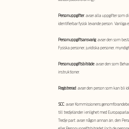
Personuppgifter
: avser alla uppgifter som d
identifierbar fysisk levande person. Vanlig
Personuppgiftsansvarig
: avser den som bes
Fysiska personer, juridiska personer, myndig
Personuppgiftsbiträde
: avser den som Behan
instruktioner.
Registrerad
: avser den person som kan bli i
SCC
: avser Kommissionens genomförandebesl
till tredjeländer i enlighet med Europaparl
Tredje part: avser någon annan än, den Per
eller Personuppgiftsbiträdet (och de person