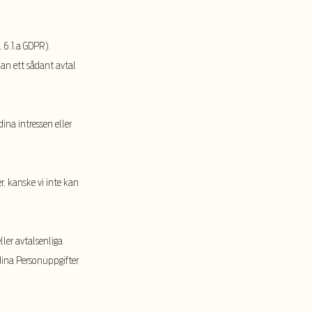
l 6.1.a GDPR).
nnan ett sådant avtal
ina intressen eller
er, kanske vi inte kan
ller avtalsenliga
dina Personuppgifter