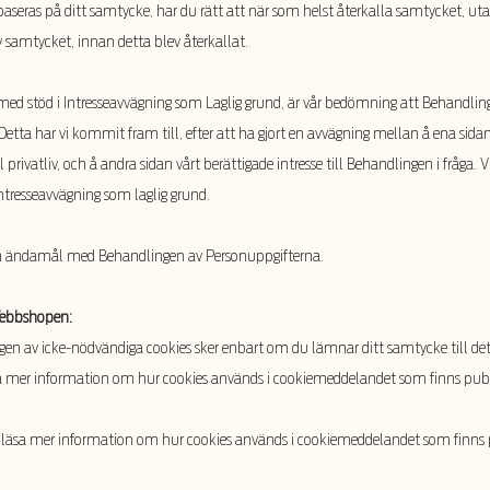
aseras på ditt samtycke, har du rätt att när som helst återkalla samtycket, uta
 samtycket, innan detta blev återkallat.
med stöd i Intresseavvägning som Laglig grund, är vår bedömning att Behandlin
tet. Detta har vi kommit fram till, efter att ha gjort en avvägning mellan å ena si
ll privatliv, och å andra sidan vårt berättigade intresse till Behandlingen i fråga.
Intresseavvägning som laglig grund.
ch ändamål med Behandlingen av Personuppgifterna.
Webbshopen:
 av icke-nödvändiga cookies sker enbart om du lämnar ditt samtycke till det.
a mer information om hur cookies används i cookiemeddelandet som finns publ
äsa mer information om hur cookies används i cookiemeddelandet som finns p