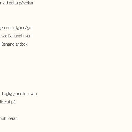
n att detta påverkar
gen inte utgör något
dan vad Behandlingen i
 Vi Behandlar dock
 Laglig grund för ovan
icerat på
ublicerat i