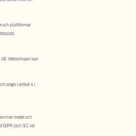
ser och plattformar
ebbplats.
on AB. Webbshopen kan
 anges i artikel 4 i
bestämmer medel och
ed GDPR (och SCC vid