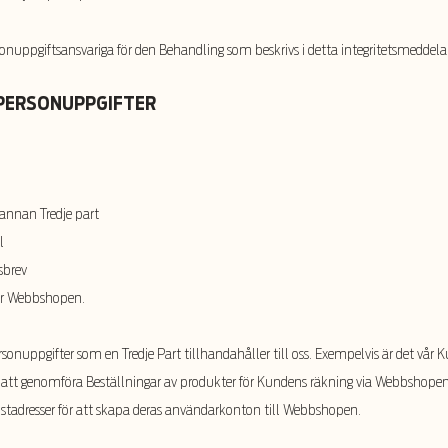
sonuppgiftsansvariga för den Behandling som beskrivs i detta integritetsmeddel
L PERSONUPPGIFTER
r annan Tredje part
l
sbrev
er Webbshopen.
rsonuppgifter som en Tredje Part tillhandahåller till oss. Exempelvis är det vår
att genomföra Beställningar av produkter för Kundens räkning via Webbshopen. Vi
tadresser för att skapa deras användarkonton till Webbshopen.