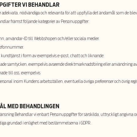
PGIFTER VI BEHANDLAR
 adekvata, nödvändiga och relevanta för att uppfylla det ändamål som de blev 
dlar främst följande kategorier av Personuppgifter:
mn, användar-ID till Webbshopen och/eller sociala medier.
telefonnummer.
 kundtjänst i form av exempelvis e-post, chatt och liknande.
de samtycken, exempelvis avseende direktmarknadsföring eller användning av 
ade till oss, exempelvis
rsonal inom Kundens arbetsställen, eventuella övriga preferenser och övrig regis
MÅL MED BEHANDLINGEN
sning Behandlar vi enbart Personuppgifter för särskilda, uttryckligt angivna o
liga grundad i enlighet med bestämmelserna i GDPR.