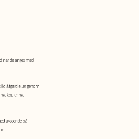
örd när de anges med
kild åtgärd eller genom
ng, kopiering,
 med avseende på
män