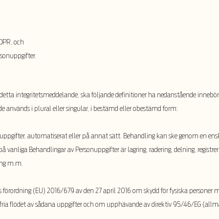
GDPR, och
sonuppgifter.
i detta integritetsmeddelande, ska följande definitioner ha nedanstående inneb
de anv
änds i plural eller singular, i bestämd eller obestämd form:
nuppgifter, automatiserat eller på annat sätt. Behandling kan ske genom en ens
anliga Behandlingar av Personuppgifter är lagring, radering, delning, registreri
ring m.m.
s förordning (EU) 2016/679 av den 27 april 2016 om skydd för fysiska personer
fria flödet av sådana uppgifter och om upphävande av direktiv 95/46/EG (all