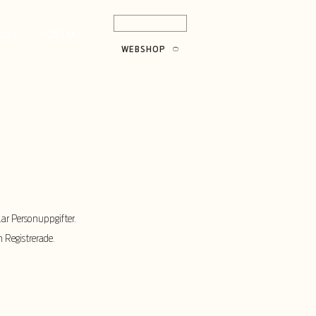
08-689 90 25
ELLT
KONTAKT
WEBSHOP
r Personuppgifter.
n Registrerade.