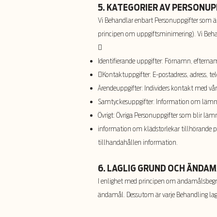
5. KATEGORIER AV PERSONUP
Vi Behandlar enbart Personuppgifter som är
principen om uppgiftsminimering). Vi Behan

Identifierande uppgifter: Förnamn, efterna

Kontaktuppgifter: E-postadress, adress, 
Ärendeuppgifter: Individers kontakt med vår
Samtyckesuppgifter: Information om lämna
Övrigt: Övriga Personuppgifter som blir lämn
information om klädstorlekar tillhörande pe
tillhandahållen information.
6. LAGLIG GRUND OCH ÄNDA
I enlighet med principen om ändamålsbegrän
ändamål. Dessutom är varje Behandling lag