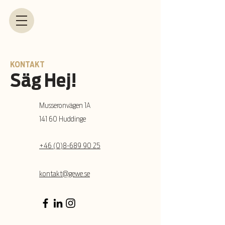
KONTAKT
Säg Hej!
Musseronvägen 1A
141 60 Huddinge
+46 (0)8-689 90 25
kontakt@gewe.se