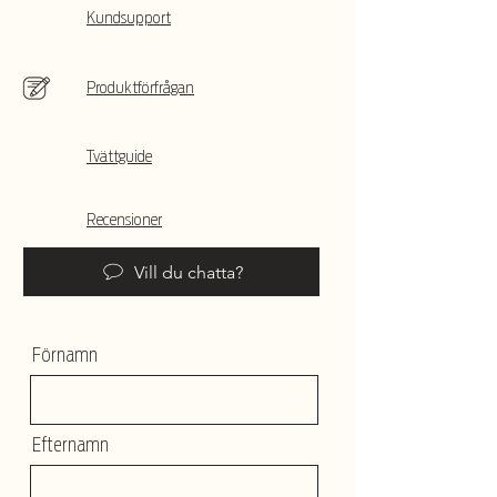
Kundsupport
Produktförfrågan
Tvättguide
Recensioner
Vill du chatta?
Förnamn
Efternamn