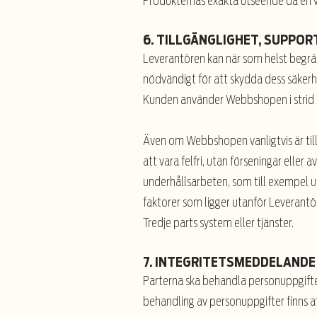
Produkternas exakta utseende då en v
6. TILLGÄNGLIGHET, SUPPO
Leverantören kan när som helst begrä
nödvändigt för att skydda dess säkerhe
Kunden använder Webbshopen i strid 
Även om Webbshopen vanligtvis är till
att vara felfri, utan förseningar eller
underhållsarbeten, som till exempel 
faktorer som ligger utanför Leverantöre
Tredje parts system eller tjänster.
7. INTEGRITETSMEDDELAND
Parterna ska behandla personuppgifter
behandling av personuppgifter finns 