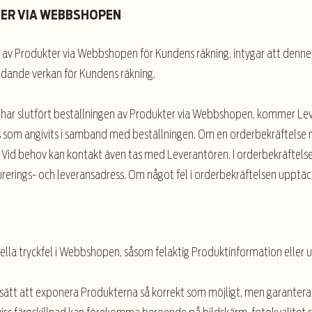
TER VIA WEBBSHOPEN
 av Produkter via Webbshopen för Kundens räkning, intygar att denne
ndande verkan för Kundens räkning.
har slutfört beställningen av Produkter via Webbshopen, kommer Lev
s som angivits i samband med beställningen. Om en orderbekräftelse m
 Vid behov kan kontakt även tas med Leverantören. I orderbekräftels
urerings- och leveransadress. Om något fel i orderbekräftelsen uppt
uella tryckfel i Webbshopen, såsom felaktig Produktinformation eller u
 sätt att exponera Produkterna så korrekt som möjligt, men garanterar