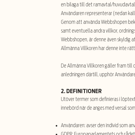
en bilaga till det ramavtal/huvudavta
Användaren representerar (nedan kal
Genom att använda Webbshopen bekräfta
samt eventuella andra villkor, ordning
Webbshopen, är denne även skyldig att
Allmänna Villkoren har denne inte r
De Allmänna Villkoren gäller fram till
anledningen därtill, upphör Använda
2. DEFINITIONER
Utöver termer som definieras i löptex
innebörd när de anges med versal som 
Användaren: avser den individ som a
GDPR: Europaparlamentets och rådets 