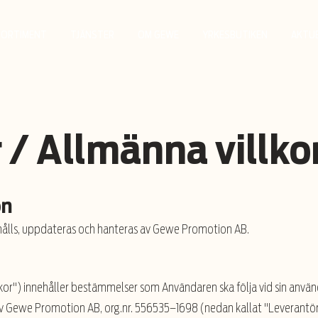
SORTIMENT
TJÄNSTER
OM GEWE
YRKESBUTIKEN
AKTU
 / Allmänna villko
on
ahålls, uppdateras och hanteras av Gewe Promotion AB.
llkor") innehåller bestämmelser som Användaren ska följa vid sin an
 Gewe Promotion AB, org.nr. 556535–1698 (nedan kallat "Leverantöre