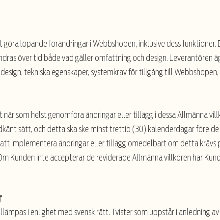
tt göra löpande förändringar i Webbshopen, inklusive dess funktioner.
as över tid både vad gäller omfattning och design. Leverantören äge
esign, tekniska egenskaper, systemkrav för tillgång till Webbshope
.
t när som helst genomföra ändringar eller tillägg i dessa Allmänna vi
känt sätt, och detta ska ske minst trettio (30) kalenderdagar före de 
 att implementera ändringar eller tillägg omedelbart om detta krävs p
Om Kunden inte accepterar de reviderade Allmänna villkoren har Kunde
T
llämpas i enlighet med svensk rätt. Tvister som uppstår i anledning av 