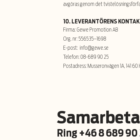
avgöras genom det tvistelösningsförf
10. LEVERANTÖRENS KONTA
Firma: Gewe Promotion AB
Org. nr: 556535–1698
E-post: info@gewe.se
Telefon: 08-689 90 25
Postadress: Musseronvägen 1A, 141 6
Samarbeta
Ring
+46 8 689 90