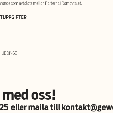
arande som avtalats mellan Parterna i Ramavtalet.
KTUPPGIFTER
0 HUDDINGE
 med oss!
 25
eller maila till
kontakt@gew