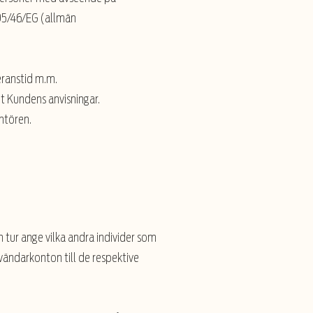
 95/46/EG (allmän
eranstid m.m.
gt Kundens anvisningar.
antören.
 tur ange vilka andra individer som
vändarkonton till de respektive