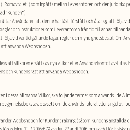
l ("Ramavtalet") som ingåtts mellan Leverantören och den juridiska 
lad "Kunden").
r Användaren att denne har läst, förstått och åtar sig att följa vid 
sregler och instruktioner som Leverantören från tid till annan tillhan
 följa vid var tid gällande lagar, regler och myndighetsbeslut. Om A
ätt att använda Webbshopen.
 dess att villkoren ersätts av nya villkor eller Användarkontot avsluta
rens och Kundens rätt att använda Webbshopen.
ten i dessa Allmänna Villkor, ska följande termer som används i de A
begynnelsebokstav, oavsett om de används i plural eller singular, i
nvänder Webbshopen för Kundens räkning (såsom Kundens anställda el
förordning (EU) 2016/679 av den 27 april 2016 om skydd för fysiska