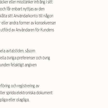
er eller misstänker intrång i sitt
ch får enbart nyttjas av den
låta sitt Användarkonto till någon
r eller andra former av konsekvenser
t utförd av Användaren för Kundens
ela avtalstiden, såsom
lla övriga preferenser och övrig
Kunden felaktigt angiven
öring och registrering av
ller sprida elektroniska dokument
pliga eller olagliga.