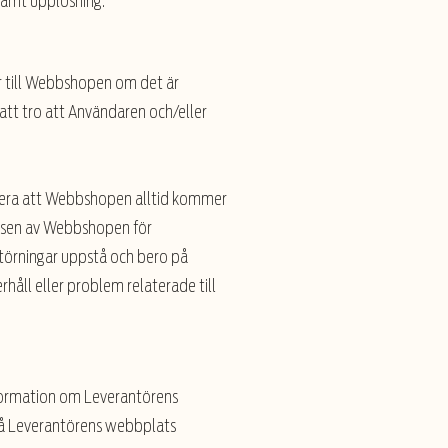
 samt upplösning.
r till Webbshopen om det är
 att tro att Användaren och/eller
antera att Webbshopen alltid kommer
eransen av Webbshopen för
störningar uppstå och bero på
rhåll eller problem relaterade till
nformation om Leverantörens
 på Leverantörens webbplats