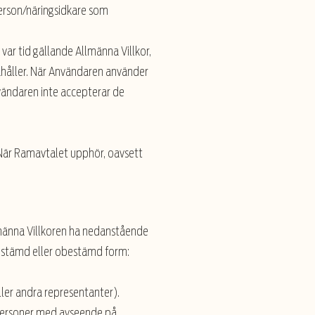
person/näringsidkare som
var tid gällande Allmänna Villkor,
dahåller. När Användaren använder
nvändaren inte accepterar de
s. När Ramavtalet upphör, oavsett
llmänna Villkoren ha nedanstående
 bestämd eller obestämd form:
ler andra representanter).
 personer med avseende på