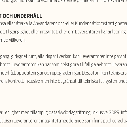
iss färgskillnad kan förekomma beroende på bildskärm, fotokvalitet
RT OCH UNDERHÅLL
nsa eller återkalla Användarens och/eller Kundens åtkomsträttighete
t, tillgänglighet eller integritet, eller om Leverantören har anledning
med villkoren.
gänglig dygnet runt, alla dagar i veckan, kan Leverantören inte gar
 avbrott. Leverantören kan när som helst göra tillfälliga avbrott i lev
underhåll, uppdateringar och uppgraderingar. Dessutom kan tekniska 
ns kontroll, inklusive men inte begränsat till tekniska fel, systemunde
E
 i enlighet med tillämplig dataskyddslagstiftning, inklusive GDPR. I
att läsa i Leverantörens integritetsmeddelande som finns publicerad