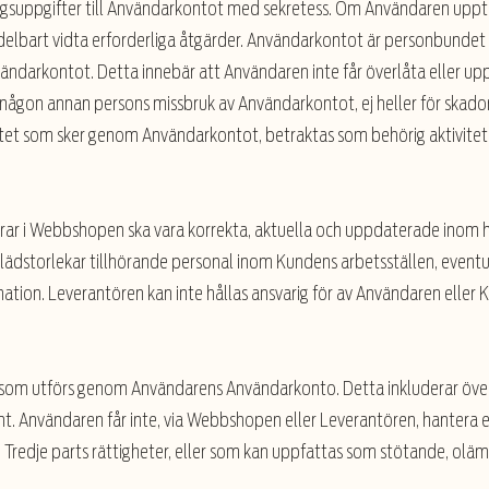
gsuppgifter till Användarkontot med sekretess. Om Användaren upptäck
bart vidta erforderliga åtgärder. Användarkontot är personbundet o
ndarkontot. Detta innebär att Användaren inte får överlåta eller upp
 någon annan persons missbruk av Användarkontot, ej heller för skado
ivitet som sker genom Användarkontot, betraktas som behörig aktivite
rar i Webbshopen ska vara korrekta, aktuella och uppdaterade inom h
ädstorlekar tillhörande personal inom Kundens arbetsställen, eventue
rmation. Leverantören kan inte hållas ansvarig för av Användaren eller 
er som utförs genom Användarens Användarkonto. Detta inkluderar överf
t. Användaren får inte, via Webbshopen eller Leverantören, hantera e
i Tredje parts rättigheter, eller som kan uppfattas som stötande, oläm