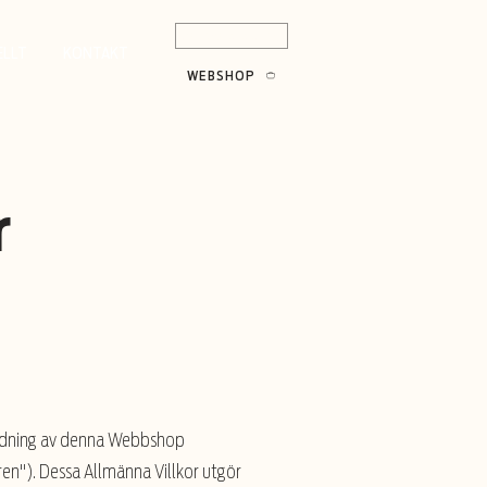
08-689 90 25
ELLT
KONTAKT
WEBSHOP
r
vändning av denna Webbshop
n"). Dessa Allmänna Villkor utgör