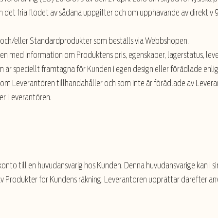
 det fria flödet av sådana uppgifter och om upphävande av direktiv
r och/eller Standardprodukter som beställs via Webbshopen.
pen med information om Produktens pris, egenskaper, lagerstatus, lev
 är speciellt framtagna för Kunden i egen design eller förädlade enli
om Leverantören tillhandahåller och som inte är förädlade av Lever
ler Leverantören.
nto till en huvudansvarig hos Kunden. Denna huvudansvarige kan i sin
av Produkter för Kundens räkning. Leverantören upprättar därefter an