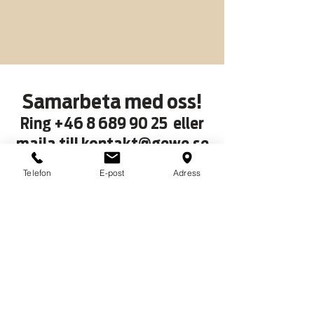
Samarbeta med oss!
Ring
+46 8 689 90 25
eller
maila till
kontakt@gewe.se
Telefon
E-post
Adress
Gewe Promotion AB
Musseronvägen 1A-B
141 60 Huddinge
E-post
kontakt@gewe.se
Telefon
08-689 90 25