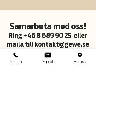
Samarbeta med oss!
Ring
+46 8 689 90 25
eller
maila till
kontakt@gewe.se
Gewe Promotion AB
Telefon
E-post
Adress
Musseronvägen 1A-B
141 60 Huddinge
E-post
kontakt@gewe.se
Telefon
08-689 90 25