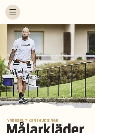
Målarkläder för professionella målare –
Hög kvalitet och total funktion
YRKESBUTIKEN I HUDDINGE
Målarkläder