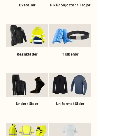
Overaller
Piké / Skjortor / Tröjor
Regnkläder
Tillbehör
Underkläder
Uniformskläder