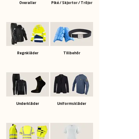
Overaller
Piké / Skjortor / Tröjor
Regnkläder
Tillbehör
Underkläder
Uniformskläder