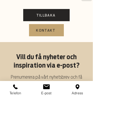
TILLBAKA
KONTAKT
Vill du få nyheter och
inspiration via e-post?
Prenumerera på vårt nyhetsbrev och få
tillgång till specialerbjudanden och nyheter
för våra prenumeranter.
Telefon
E-post
Adress
Skriv in din e-postadress
Prenumerera