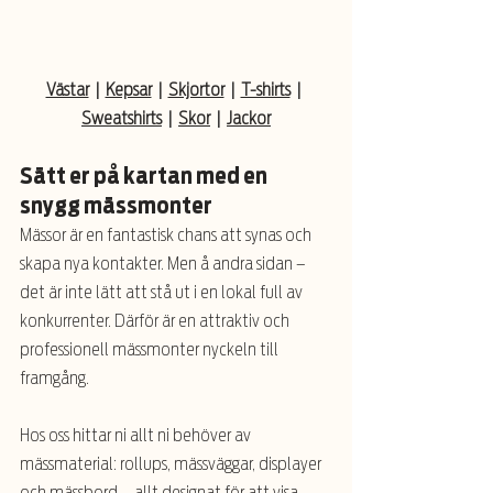
Västar
  |  
Kepsar
  |  
Skjortor
  |  
T-shirts
  |  
Sweatshirts
  |  
Skor
  |  
Jackor
Sätt er på kartan med en 
snygg mässmonter
Mässor är en fantastisk chans att synas och 
skapa nya kontakter. Men å andra sidan – 
det är inte lätt att stå ut i en lokal full av 
konkurrenter. Därför är en attraktiv och 
professionell mässmonter nyckeln till 
framgång.
Hos oss hittar ni allt ni behöver av 
mässmaterial: rollups, mässväggar, displayer 
och mässbord – allt designat för att visa 