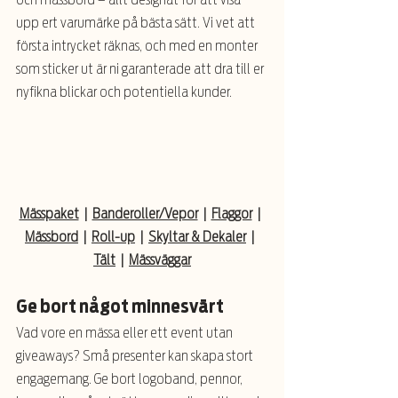
upp ert varumärke på bästa sätt. Vi vet att 
första intrycket räknas, och med en monter 
som sticker ut är ni garanterade att dra till er 
nyfikna blickar och potentiella kunder.
Mässpaket
|
Banderoller/Vepor
|
Flaggor
|
Mässbord
|
Roll-up
|
Skyltar & Dekaler
|
Tält
| 
Mässväggar
Ge bort något minnesvärt
Vad vore en mässa eller ett event utan 
giveaways? Små presenter kan skapa stort 
engagemang. Ge bort logoband, pennor, 