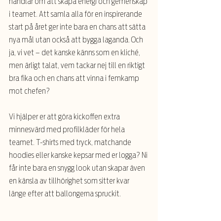
handlar om att skapa energi och gemenskap 
i teamet. Att samla alla för en inspirerande 
start på året ger inte bara en chans att sätta 
nya mål utan också att bygga laganda. Och 
ja, vi vet – det kanske känns som en kliché, 
men ärligt talat, vem tackar nej till en riktigt 
bra fika och en chans att vinna i femkamp 
mot chefen?
Vi hjälper er att göra kickoffen extra 
minnesvärd med profilkläder för hela 
teamet. T-shirts med tryck, matchande 
hoodies eller kanske kepsar med er logga? Ni 
får inte bara en snygg look utan skapar även 
en känsla av tillhörighet som sitter kvar 
länge efter att ballongerna spruckit.