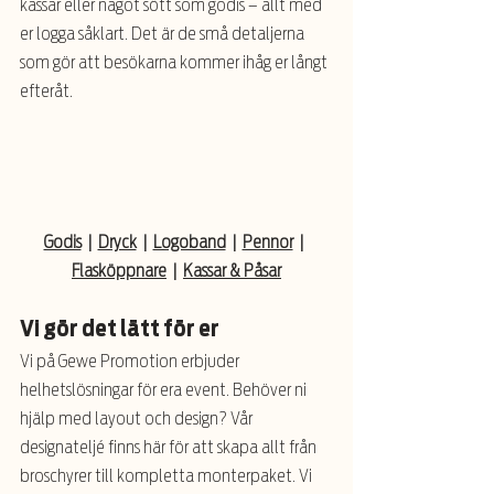
kassar eller något sött som godis – allt med 
er logga såklart. Det är de små detaljerna 
som gör att besökarna kommer ihåg er långt 
efteråt.
Godis
  |  
Dryck
  |  
Logoband
  |  
Pennor
  |  
Flasköppnare
  |  
Kassar & Påsar
Vi gör det lätt för er
Vi på Gewe Promotion erbjuder 
helhetslösningar för era event. Behöver ni 
hjälp med layout och design? Vår 
designateljé finns här för att skapa allt från 
broschyrer till kompletta monterpaket. Vi 