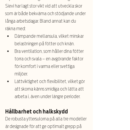
Sievi har lagt stor vikt vid att utveckla skor 
som är både bekväma och stödjande under 
långa arbetsdagar. Bland annat kan du 
räkna med:
Dämpande mellansula, vilket minskar 
belastningen på fötter och knän.
Bra ventilation, som håller dina fötter 
torra och svala – en avgörande faktor 
för komfort i varma eller svettiga 
miljöer.
Lättviktighet och flexibilitet, vilket gör 
att skorna känns smidiga och lätta att 
arbeta i, även under längre perioder.
Hållbarhet och halkskydd
De robusta yttersulorna på alla tre modeller 
är designade för att ge optimalt grepp på 