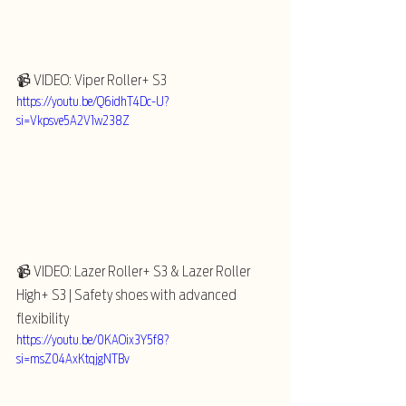
📹 VIDEO: Viper Roller+ S3
https://youtu.be/Q6idhT4Dc-U?
si=Vkpsve5A2V1w238Z
📹 VIDEO: Lazer Roller+ S3 & Lazer Roller 
High+ S3 | Safety shoes with advanced 
flexibility
https://youtu.be/0KAOix3Y5f8?
si=msZ04AxKtqjgNTBv