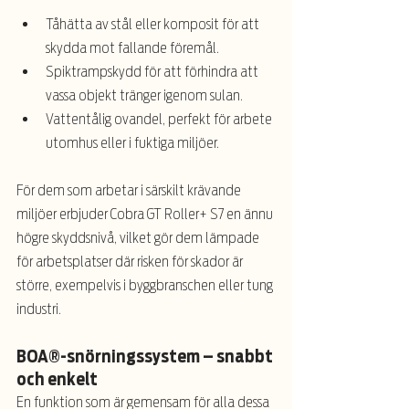
Tåhätta av stål eller komposit för att 
skydda mot fallande föremål.
Spiktrampskydd för att förhindra att 
vassa objekt tränger igenom sulan.
Vattentålig ovandel, perfekt för arbete 
utomhus eller i fuktiga miljöer.
För dem som arbetar i särskilt krävande 
miljöer erbjuder Cobra GT Roller+ S7 en ännu 
högre skyddsnivå, vilket gör dem lämpade 
för arbetsplatser där risken för skador är 
större, exempelvis i byggbranschen eller tung 
industri.
BOA®-snörningssystem – snabbt 
och enkelt
En funktion som är gemensam för alla dessa 