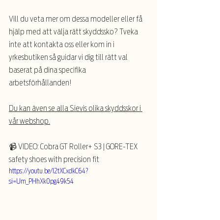
Vill du veta mer om dessa modeller eller få 
hjälp med att välja rätt skyddssko? Tveka 
inte att kontakta oss eller kom in i 
yrkesbutiken så guidar vi dig till rätt val 
baserat på dina specifika 
arbetsförhållanden!
Du kan även se alla Sievis olika skyddsskor i 
vår webshop.
📹 VIDEO: Cobra GT Roller+ S3 | GORE-TEX 
safety shoes with precision fit
https://youtu.be/I2tXCxdkC64?
si=Um_PHhXk0pg49k54