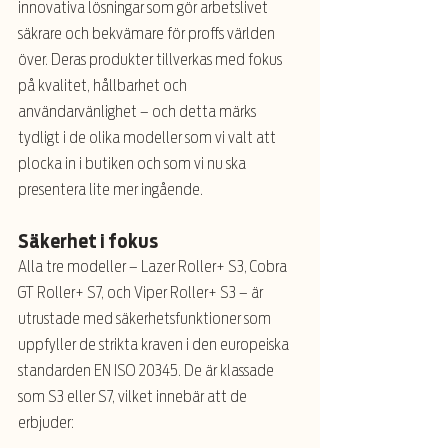
innovativa lösningar som gör arbetslivet 
säkrare och bekvämare för proffs världen 
över. Deras produkter tillverkas med fokus 
på kvalitet, hållbarhet och 
användarvänlighet – och detta märks 
tydligt i de olika modeller som vi valt att 
plocka in i butiken och som vi nu ska 
presentera lite mer ingående.
Säkerhet i fokus
Alla tre modeller – Lazer Roller+ S3, Cobra 
GT Roller+ S7, och Viper Roller+ S3 – är 
utrustade med säkerhetsfunktioner som 
uppfyller de strikta kraven i den europeiska 
standarden EN ISO 20345. De är klassade 
som S3 eller S7, vilket innebär att de 
erbjuder: