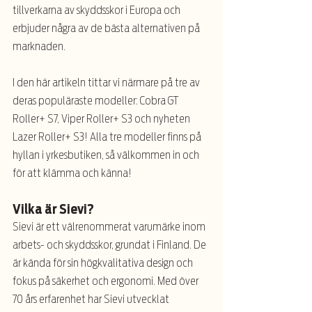
tillverkarna av skyddsskor i Europa och 
erbjuder några av de bästa alternativen på 
marknaden. 
I den här artikeln tittar vi närmare på tre av 
deras populäraste modeller: Cobra GT 
Roller+ S7, Viper Roller+ S3 och nyheten 
Lazer Roller+ S3! Alla tre modeller finns på 
hyllan i yrkesbutiken, så välkommen in och 
för att klämma och känna!
Vilka är Sievi?
Sievi är ett välrenommerat varumärke inom 
arbets- och skyddsskor, grundat i Finland. De 
är kända för sin högkvalitativa design och 
fokus på säkerhet och ergonomi. Med över 
70 års erfarenhet har Sievi utvecklat 