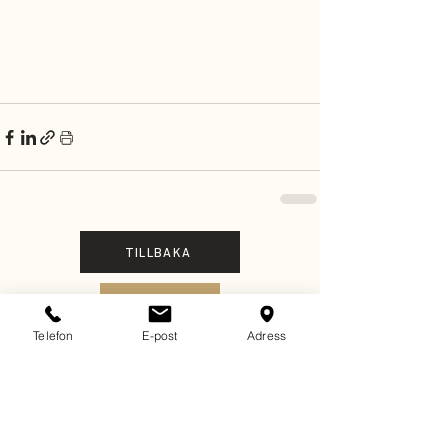
TILLBAKA
KONTAKT
Telefon
E-post
Adress
Vill du få nyheter och
inspiration via e-post?