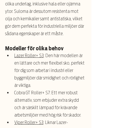
olika underlag, inklusive hala eller ojämna 
ytor. Sulorna är dessutom resistenta mot 
olja och kemikalier samt antistatiska, vilket 
gör dem perfekta för industriella miljöer där 
sådana egenskaper är ett måste.
Modeller för olika behov
Lazer Roller+ S3
: Den här modellen är 
en lättare och mer flexibel sko, perfekt 
för dig som arbetar i industri eller 
byggmiljöer där smidighet och rörlighet 
är viktiga.
Cobra GT Roller+ S7: Ett mer robust 
alternativ, som erbjuder extra skydd 
och är särskilt lämpad för krävande 
arbetsmiljöer med hög risk för skador.
Viper Roller+ S3
: Liknar Lazer-